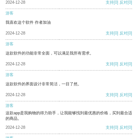
2024-12-28
支持
[0]
反对
[0]
游客
我喜欢这个软件 作者加油
2024-12-28
支持
[0]
反对
[0]
游客
这款软件的功能非常全面，可以满足我所有需求。
2024-12-28
支持
[0]
反对
[0]
游客
这款软件的界面设计非常简洁，一目了然。
2024-12-28
支持
[0]
反对
[0]
游客
这款app是我购物的得力助手，让我能够找到最优惠的价格，买到最合适
的商品。
2024-12-28
支持
[0]
反对
[0]