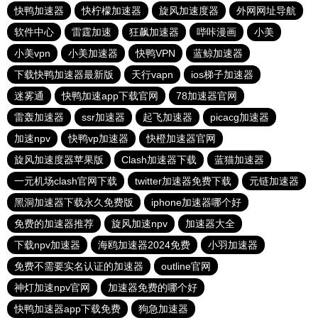
快鸭加速器
快柠檬加速器
旋风加速度器
外网网址导航
软件中心
雷霆加速
狂飙加速器
哔咔漫画
小美
小美vpn
小美加速器
快鸭VPN
蓝鲸加速器
下载快鸭加速器最新版
天行vapn
ios梯子加速器
迷雾通
快鸭加速app下载官网
78加速器官网
雷轰加速器
ssr加速器
起飞加速器
picacg加速器
加速npv
快鸭vp加速器
快橙加速器官网
旋风加速度器苹果版
Clash加速器下载
蓝猫加速器
一元机场clash官网下载
twitter加速器免费下载
元链加速器
黑洞加速器下载永久免费版
iphone加速器哪个好
免费的加速器推荐
旋风加速npv
加速器大全
下载npv加速器
海鸥加速器2024免费
小羽加速器
免费不需要实名认证的加速器
outline官网
神灯加速npv官网
加速器免费的哪个好
快鸭加速器app下载免费
狗急加速器