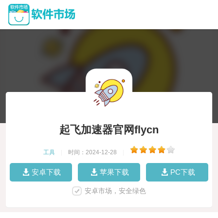
起飞加速器官网flycn
工具
|
时间：2024-12-28
|
安卓下载
苹果下载
PC下载
安卓市场，安全绿色