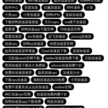
快鸭加速器
快柠檬加速器
旋风加速度器
外网网址导航
软件中心
雷霆加速
狂飙加速器
哔咔漫画
小美
小美vpn
小美加速器
快鸭VPN
蓝鲸加速器
下载快鸭加速器最新版
天行vapn
ios梯子加速器
迷雾通
快鸭加速app下载官网
78加速器官网
雷轰加速器
ssr加速器
起飞加速器
picacg加速器
加速npv
快鸭vp加速器
快橙加速器官网
旋风加速度器苹果版
Clash加速器下载
蓝猫加速器
一元机场clash官网下载
twitter加速器免费下载
元链加速器
黑洞加速器下载永久免费版
iphone加速器哪个好
免费的加速器推荐
旋风加速npv
加速器大全
下载npv加速器
海鸥加速器2024免费
小羽加速器
免费不需要实名认证的加速器
outline官网
神灯加速npv官网
加速器免费的哪个好
快鸭加速器app下载免费
狗急加速器