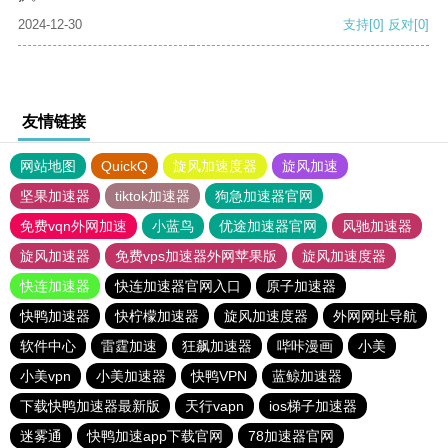
2024-12-30
支持
[0]
反对
[0]
友情链接
网站地图
QuickQ
旋风加速度器
旋风加速
坚果加速器
tiktok加速器
狗急加速器官网
免费vqn外网加速
小蓝鸟
优途加速器官网
风驰加速器
旋风加速器
免费vps加速器外网苹果版
旋风加速度器
快连加速器
快连加速器官网入口
原子加速器
快鸭加速器
快柠檬加速器
旋风加速度器
外网网址导航
软件中心
雷霆加速
狂飙加速器
哔咔漫画
小美
小美vpn
小美加速器
快鸭VPN
蓝鲸加速器
下载快鸭加速器最新版
天行vapn
ios梯子加速器
迷雾通
快鸭加速app下载官网
78加速器官网