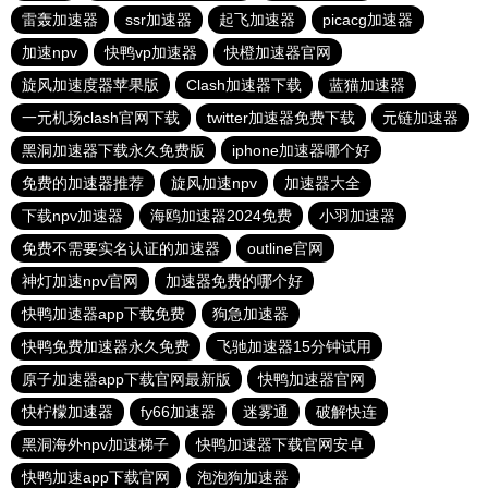
雷轰加速器
ssr加速器
起飞加速器
picacg加速器
加速npv
快鸭vp加速器
快橙加速器官网
旋风加速度器苹果版
Clash加速器下载
蓝猫加速器
一元机场clash官网下载
twitter加速器免费下载
元链加速器
黑洞加速器下载永久免费版
iphone加速器哪个好
免费的加速器推荐
旋风加速npv
加速器大全
下载npv加速器
海鸥加速器2024免费
小羽加速器
免费不需要实名认证的加速器
outline官网
神灯加速npv官网
加速器免费的哪个好
快鸭加速器app下载免费
狗急加速器
快鸭免费加速器永久免费
飞驰加速器15分钟试用
原子加速器app下载官网最新版
快鸭加速器官网
快柠檬加速器
fy66加速器
迷雾通
破解快连
黑洞海外npv加速梯子
快鸭加速器下载官网安卓
快鸭加速app下载官网
泡泡狗加速器