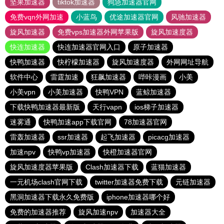
坚果加速器
tiktok加速器
狗急加速器官网
免费vqn外网加速
小蓝鸟
优途加速器官网
风驰加速器
旋风加速器
免费vps加速器外网苹果版
旋风加速度器
快连加速器
快连加速器官网入口
原子加速器
快鸭加速器
快柠檬加速器
旋风加速度器
外网网址导航
软件中心
雷霆加速
狂飙加速器
哔咔漫画
小美
小美vpn
小美加速器
快鸭VPN
蓝鲸加速器
下载快鸭加速器最新版
天行vapn
ios梯子加速器
迷雾通
快鸭加速app下载官网
78加速器官网
雷轰加速器
ssr加速器
起飞加速器
picacg加速器
加速npv
快鸭vp加速器
快橙加速器官网
旋风加速度器苹果版
Clash加速器下载
蓝猫加速器
一元机场clash官网下载
twitter加速器免费下载
元链加速器
黑洞加速器下载永久免费版
iphone加速器哪个好
免费的加速器推荐
旋风加速npv
加速器大全