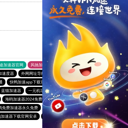
支持
[0]
反对
[0]
途加速器官网
风驰加速器
旋风加速器
加速度器
外网网址导航
软件中心
雷霆加速
狂飙加速器
通
快鸭加速app下载官网
78加速器官网
雷轰加速器
蓝猫加速器
一元机场clash官网下载
twitter加速器免费下载
海鸥加速器2024免费
小羽加速器
鸭免费加速器永久免费
飞驰加速器15分钟试用
鸭加速器下载官网安卓
快鸭加速app下载官网
泡泡狗加速器