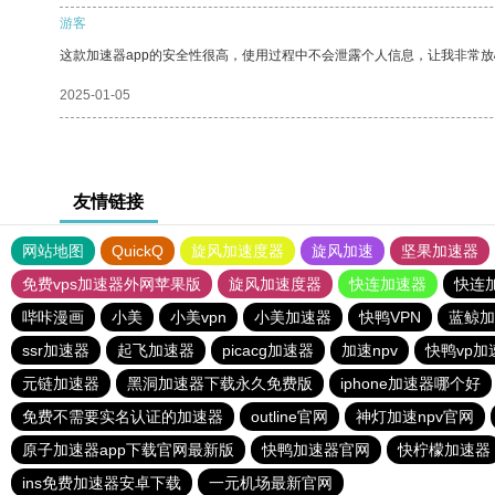
游客
这款加速器app的安全性很高，使用过程中不会泄露个人信息，让我非常放
2025-01-05
友情链接
网站地图
QuickQ
旋风加速度器
旋风加速
坚果加速器
免费vps加速器外网苹果版
旋风加速度器
快连加速器
快连
哔咔漫画
小美
小美vpn
小美加速器
快鸭VPN
蓝鲸加
ssr加速器
起飞加速器
picacg加速器
加速npv
快鸭vp加
元链加速器
黑洞加速器下载永久免费版
iphone加速器哪个好
免费不需要实名认证的加速器
outline官网
神灯加速npv官网
原子加速器app下载官网最新版
快鸭加速器官网
快柠檬加速器
ins免费加速器安卓下载
一元机场最新官网