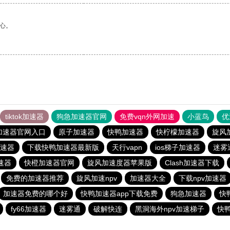
心。
tiktok加速器
狗急加速器官网
免费vqn外网加速
小蓝鸟
优
加速器官网入口
原子加速器
快鸭加速器
快柠檬加速器
旋风
速器
下载快鸭加速器最新版
天行vapn
ios梯子加速器
迷雾
速器
快橙加速器官网
旋风加速度器苹果版
Clash加速器下载
免费的加速器推荐
旋风加速npv
加速器大全
下载npv加速器
加速器免费的哪个好
快鸭加速器app下载免费
狗急加速器
快
fy66加速器
迷雾通
破解快连
黑洞海外npv加速梯子
快