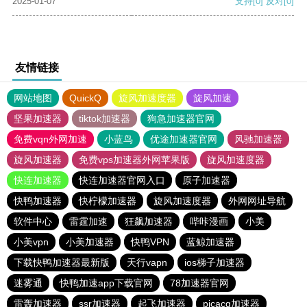
2025-01-07
支持
[0]
反对
[0]
友情链接
网站地图
QuickQ
旋风加速度器
旋风加速
坚果加速器
tiktok加速器
狗急加速器官网
免费vqn外网加速
小蓝鸟
优途加速器官网
风驰加速器
旋风加速器
免费vps加速器外网苹果版
旋风加速度器
快连加速器
快连加速器官网入口
原子加速器
快鸭加速器
快柠檬加速器
旋风加速度器
外网网址导航
软件中心
雷霆加速
狂飙加速器
哔咔漫画
小美
小美vpn
小美加速器
快鸭VPN
蓝鲸加速器
下载快鸭加速器最新版
天行vapn
ios梯子加速器
迷雾通
快鸭加速app下载官网
78加速器官网
雷轰加速器
ssr加速器
起飞加速器
picacg加速器