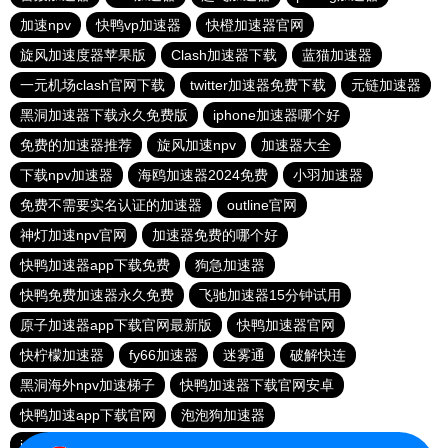
加速npv
快鸭vp加速器
快橙加速器官网
旋风加速度器苹果版
Clash加速器下载
蓝猫加速器
一元机场clash官网下载
twitter加速器免费下载
元链加速器
黑洞加速器下载永久免费版
iphone加速器哪个好
免费的加速器推荐
旋风加速npv
加速器大全
下载npv加速器
海鸥加速器2024免费
小羽加速器
免费不需要实名认证的加速器
outline官网
神灯加速npv官网
加速器免费的哪个好
快鸭加速器app下载免费
狗急加速器
快鸭免费加速器永久免费
飞驰加速器15分钟试用
原子加速器app下载官网最新版
快鸭加速器官网
快柠檬加速器
fy66加速器
迷雾通
破解快连
黑洞海外npv加速梯子
快鸭加速器下载官网安卓
快鸭加速app下载官网
泡泡狗加速器
ins免费加速器安卓下载
一元机场最新官网