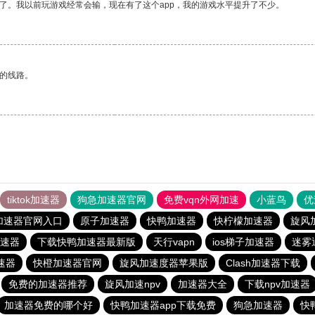
了。我以前玩游戏经常会输，现在有了这个app，我的游戏水平提升了不少。
区的线路。
tiktok加速器
狗急加速器官网
免费vqn外网加速
小蓝鸟
优
加速器官网入口
原子加速器
快鸭加速器
快柠檬加速器
旋风
速器
下载快鸭加速器最新版
天行vapn
ios梯子加速器
迷雾
速器
快橙加速器官网
旋风加速度器苹果版
Clash加速器下载
免费的加速器推荐
旋风加速npv
加速器大全
下载npv加速器
加速器免费的哪个好
快鸭加速器app下载免费
狗急加速器
快