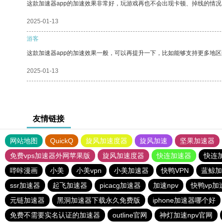
这款加速器app的加速效果非常好，玩游戏再也不会出现卡顿、掉线的情况
2025-01-13
游客
这款加速器app的加速效果一般，可以再提升一下，比如能够支持更多地
2025-01-13
友情链接
网站地图
QuickQ
旋风加速度器
旋风加速
坚果加速器
免费vps加速器外网苹果版
旋风加速度器
快连加速器
快连
哔咔漫画
小美
小美vpn
小美加速器
快鸭VPN
蓝鲸加
ssr加速器
起飞加速器
picacg加速器
加速npv
快鸭vp加
元链加速器
黑洞加速器下载永久免费版
iphone加速器哪个好
免费不需要实名认证的加速器
outline官网
神灯加速npv官网