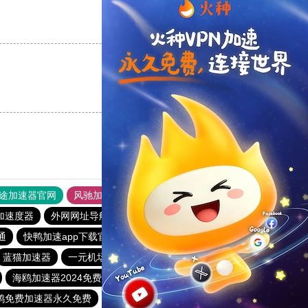
支持
[0]
反对
[0]
支持
[0]
反对
[0]
途加速器官网
风驰加速器
旋风加速器
加速度器
外网网址导航
软件中心
雷霆加速
狂飙加速器
通
快鸭加速app下载官网
78加速器官网
雷轰加速器
蓝猫加速器
一元机场clash官网下载
twitter加速器免费下载
海鸥加速器2024免费
小羽加速器
鸭免费加速器永久免费
飞驰加速器15分钟试用