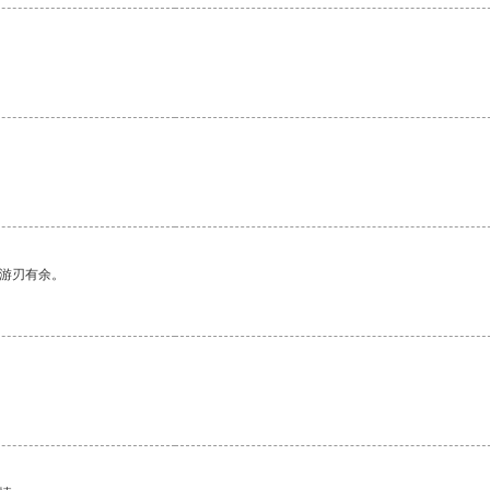
。
中游刃有余。