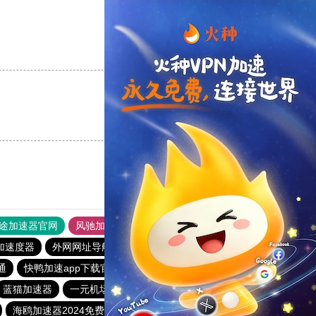
支持
[0]
反对
[0]
支持
[0]
反对
[0]
途加速器官网
风驰加速器
旋风加速器
加速度器
外网网址导航
软件中心
雷霆加速
狂飙加速器
通
快鸭加速app下载官网
78加速器官网
雷轰加速器
蓝猫加速器
一元机场clash官网下载
twitter加速器免费下载
海鸥加速器2024免费
小羽加速器