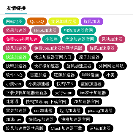
友情链接
网站地图
QuickQ
旋风加速度器
旋风加速
坚果加速器
tiktok加速器
狗急加速器官网
免费vqn外网加速
小蓝鸟
优途加速器官网
风驰加速器
旋风加速器
免费vps加速器外网苹果版
旋风加速度器
快连加速器
快连加速器官网入口
原子加速器
快鸭加速器
快柠檬加速器
旋风加速度器
外网网址导航
软件中心
雷霆加速
狂飙加速器
哔咔漫画
小美
小美vpn
小美加速器
快鸭VPN
蓝鲸加速器
下载快鸭加速器最新版
天行vapn
ios梯子加速器
迷雾通
快鸭加速app下载官网
78加速器官网
雷轰加速器
ssr加速器
起飞加速器
picacg加速器
加速npv
快鸭vp加速器
快橙加速器官网
旋风加速度器苹果版
Clash加速器下载
蓝猫加速器